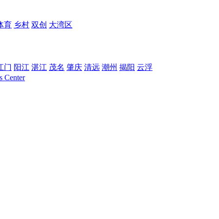
体育
乡村
双创
大湾区
江门
阳江
湛江
茂名
肇庆
清远
潮州
揭阳
云浮
 Center