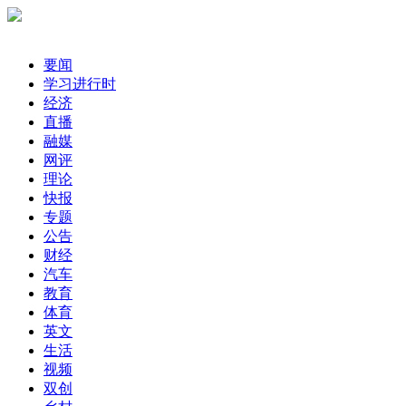
要闻
学习进行时
经济
直播
融媒
网评
理论
快报
专题
公告
财经
汽车
教育
体育
英文
生活
视频
双创