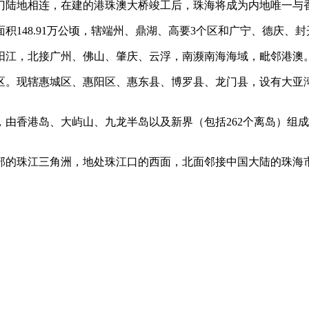
澳门陆地相连，在建的港珠澳大桥竣工后，珠海将成为内地唯一与
148.91万公顷，辖端州、鼎湖、高要3个区和广宁、德庆、封
江，北接广州、佛山、肇庆、云浮，南濒南海海域，毗邻港澳。全市
区。现辖惠城区、惠阳区、惠东县、博罗县、龙门县，设有大亚
由香港岛、大屿山、九龙半岛以及新界（包括262个离岛）组
部的珠江三角洲，地处珠江口的西面，北面邻接中国大陆的珠海市