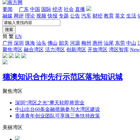
要闻
广东
中国
国际
经济
社会
直播
融媒
网评
理论
视频
快报
专题
公告
汽车
财经
教育
英文
生活
搜索
简
繁
EN
广州
深圳
珠海
汕头
佛山
韶关
河源
梅州
惠州
汕尾
东莞
中山
聚焦湾区
融合湾区
活力湾区
创新湾区
开放湾区
湾区智库
News
穗澳知识合作先行示范区落地知识城
聚焦湾区
深圳“湾区之光”摩天轮即将营业
中山出台60条金融措施参与大湾区建设
香港青年创业团队可享珠三角扶持政策
美丽湾区